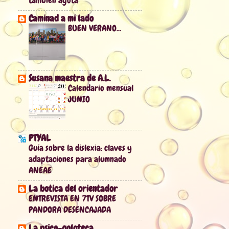
Caminad a mi lado
BUEN VERANO...
Susana maestra de A.L.
Calendario mensual
JUNIO
PTYAL
Guía sobre la dislexia: claves y
adaptaciones para alumnado
ANEAE
La botica del orientador
ENTREVISTA EN 7TV SOBRE
PANDORA DESENCAJADA
La psico-goloteca