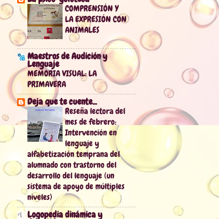
COMPRENSIÓN Y
LA EXPRESIÓN CON
ANIMALES
Maestros de Audición y
Lenguaje
MEMORIA VISUAL: LA
PRIMAVERA
Deja que te cuente...
Reseña lectora del
mes de febrero:
Intervención en
lenguaje y
alfabetización temprana del
alumnado con trastorno del
desarrollo del lenguaje (un
sistema de apoyo de múltiples
niveles)
Logopedia dinámica y