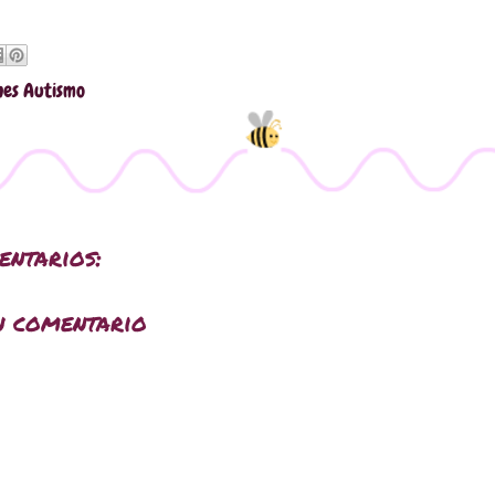
nes Autismo
entarios:
n comentario