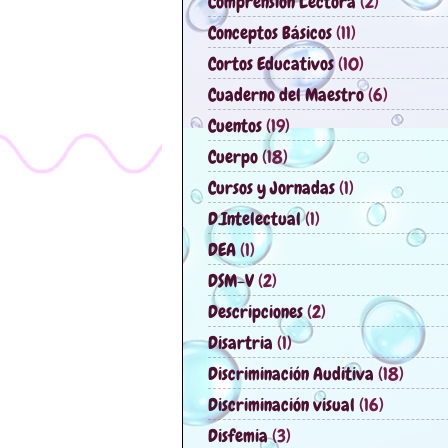
Comprensión Lectora
(2)
Conceptos Básicos
(11)
Cortos Educativos
(10)
Cuaderno del Maestro
(6)
Cuentos
(19)
Cuerpo
(18)
Cursos y Jornadas
(1)
D.Intelectual
(1)
DEA
(1)
DSM-V
(2)
Descripciones
(2)
Disartria
(1)
Discriminación Auditiva
(18)
Discriminación visual
(16)
Disfemia
(3)