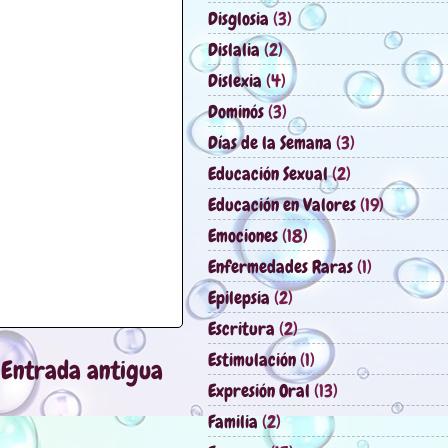
Disglosia
(3)
Dislalia
(2)
Dislexia
(4)
Dominós
(3)
Días de la Semana
(3)
Educación Sexual
(2)
Educación en Valores
(19)
Emociones
(18)
Enfermedades Raras
(1)
Epilepsia
(2)
Escritura
(2)
Estimulación
(1)
Entrada antigua
Expresión Oral
(13)
Familia
(2)