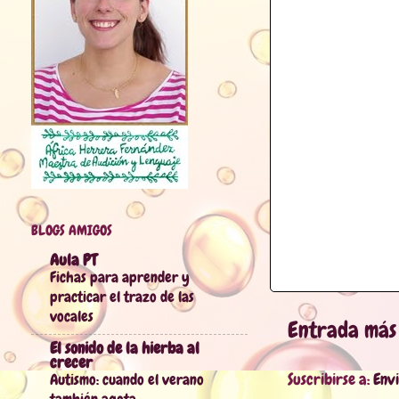
BLOGS AMIGOS
Aula PT
Fichas para aprender y
practicar el trazo de las
vocales
Entrada más
El sonido de la hierba al
crecer
Suscribirse a:
Env
Autismo: cuando el verano
también agota