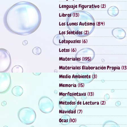
Lenguaje Figurativo
(2)
Libros
(13)
Los Lunes Autismo
(84)
Los Sentidos
(2)
Lotopuzles
(6)
Lotos
(6)
Materiales
(195)
Materiales Elaboración Propia
(13
Medio Ambiente
(3)
Memoria
(15)
Morfosintaxis
(13)
Métodos de Lectura
(2)
Navidad
(7)
Ocas
(10)