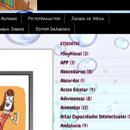
 Autismo
Pictotraductor
Juegos de Mesa
engua Signos
Editor Imágenes
ETIQUETAS
#SoyVisual
(3)
APP
(3)
Abecedarios
(8)
Absurdos
(1)
Acoso Escolar
(4)
Adivinanzas
(8)
Alimentos
(12)
Altas Capacidades Intelectuales
(
Andalucía
(4)