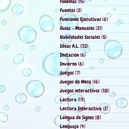
Fonemas
(15)
Fuentes
(2)
Funciones Ejecutivas
(6)
Guías - Manuales
(21)
Habilidades Sociales
(5)
Ideas A.L.
(32)
Imitación
(6)
Invierno
(6)
Juegos
(7)
Juegos de Mesa
(16)
Juegos interactivos
(38)
Lectura
(13)
Lectura Interactiva
(2)
Lengua de Signos
(8)
Lenguaje
(4)