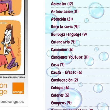
Animales
(12)
Articulación
(11)
Atención
(31)
Beto la serie
(4)
Burbuja lenguaje
(9)
Calendario
(4)
Canciones
(6)
Canciones Youtube
(11)
Casa
(7)
Causa - Efecto
(6)
Coeducación
(2)
Colegio
(6)
Colores
(5)
Compras
(4)